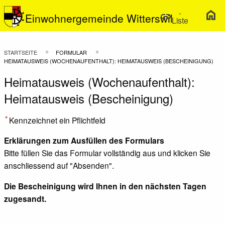
-
home
link
Einwohnergemeinde Witterswil
Liste
Previous Slide
arrow_back_ios
N
arrow_forward_ios
Pfadnavigation
STARTSEITE
FORMULAR
HEIMATAUSWEIS (WOCHENAUFENTHALT): HEIMATAUSWEIS (BESCHEINIGUNG)
Heimatausweis (Wochenaufenthalt):
Heimatausweis (Bescheinigung)
Kennzeichnet ein Pflichtfeld
Erklärungen zum Ausfüllen des Formulars
Bitte füllen Sie das Formular vollständig aus und klicken Sie
anschliessend auf "Absenden".
Die Bescheinigung wird Ihnen in den nächsten Tagen
zugesandt.