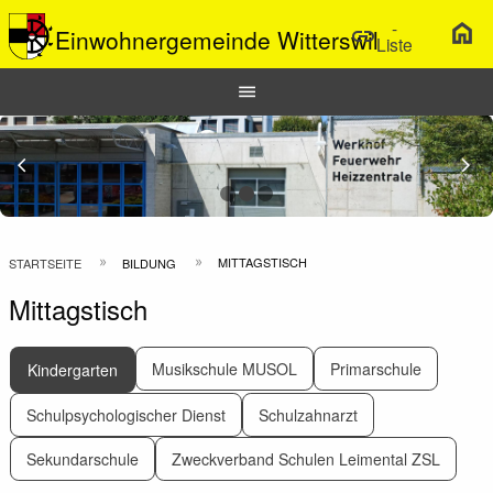
-
home
link
Einwohnergemeinde Witterswil
Liste
Hauptnavigation
menu
Top
Bar
Previous Slide
arrow_back_ios
N
arrow_forward_ios
Pfadnavigation
MITTAGSTISCH
STARTSEITE
BILDUNG
Mittagstisch
Musikschule MUSOL
Primarschule
Kindergarten
Schulpsychologischer Dienst
Schulzahnarzt
Sekundarschule
Zweckverband Schulen Leimental ZSL