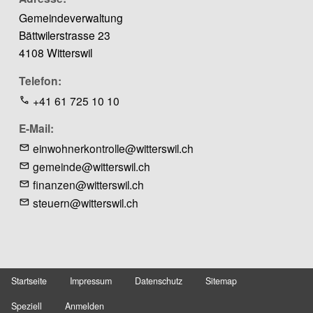
Gemeindeverwaltung
Bättwilerstrasse 23
4108 Witterswil
Telefon
+41 61 725 10 10
E-Mail
einwohnerkontrolle@witterswil.ch
gemeinde@witterswil.ch
finanzen@witterswil.ch
steuern@witterswil.ch
Startseite
Impressum
Datenschutz
Sitemap
Fusszeile
Benutzermenü
Speziell
Anmelden