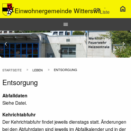
-
home
link
Einwohnergemeinde Witterswil
Liste
Hauptnavigation
menu
Top
Bar
Previous Slide
arrow_back_ios
N
arrow_forward_ios
Pfadnavigation
ENTSORGUNG
STARTSEITE
LEBEN
Entsorgung
Abfalldaten
Siehe Datei.
Kehrichtabfuhr
Der Kehrichtabfuhr findet jeweils dienstags statt. Änderungen
bei den Abfuhrdaten sind jeweils im Abfallkalender und in der