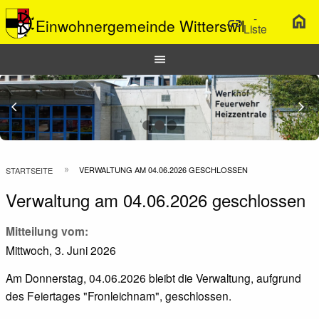
-
home
link
Einwohnergemeinde Witterswil
Liste
Hauptnavigation
menu
Top
Bar
Previous Slide
arrow_back_ios
N
arrow_forward_ios
Pfadnavigation
VERWALTUNG AM 04.06.2026 GESCHLOSSEN
STARTSEITE
Verwaltung am 04.06.2026 geschlossen
Mitteilung vom
Mittwoch, 3. Juni 2026
Am Donnerstag, 04.06.2026 bleibt die Verwaltung, aufgrund
des Feiertages "Fronleichnam", geschlossen.