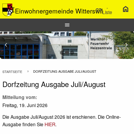
-
home
link
Einwohnergemeinde Witterswil
Liste
Hauptnavigation
menu
Top
Bar
Previous Slide
arrow_back_ios
N
arrow_forward_ios
Pfadnavigation
DORFZEITUNG AUSGABE JULI/AUGUST
STARTSEITE
Dorfzeitung Ausgabe Juli/August
Mitteilung vom
Freitag, 19. Juni 2026
Die Ausgabe Juli/August 2026 ist erschienen. Die Online-
Ausgabe finden Sie
HIER
.