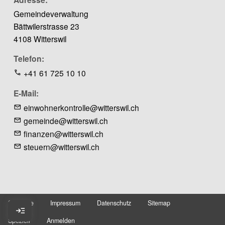
Gemeindeverwaltung
Bättwilerstrasse 23
4108 Witterswil
Telefon
+41 61 725 10 10
E-Mail
einwohnerkontrolle@witterswil.ch
gemeinde@witterswil.ch
finanzen@witterswil.ch
steuern@witterswil.ch
Startseite
Impressum
Datenschutz
Sitemap
Fusszeile
read_more
Benutzermenü
Speziell
Anmelden