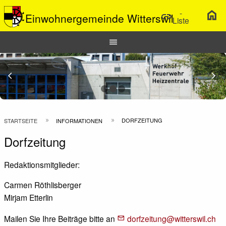
-
home
link
Einwohnergemeinde Witterswil
Liste
Hauptnavigation
menu
Top
Bar
Previous Slide
arrow_back_ios
N
arrow_forward_ios
Pfadnavigation
DORFZEITUNG
STARTSEITE
INFORMATIONEN
Dorfzeitung
Redaktionsmitglieder:
Carmen Röthlisberger
Mirjam Etterlin
Mailen Sie Ihre Beiträge bitte an
dorfzeitung@witterswil.ch