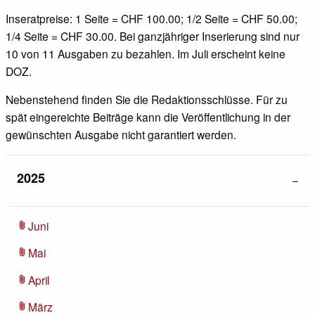
Inseratpreise: 1 Seite = CHF 100.00; 1/2 Seite = CHF 50.00;
1/4 Seite = CHF 30.00. Bei ganzjähriger Inserierung sind nur
10 von 11 Ausgaben zu bezahlen. Im Juli erscheint keine
DOZ.
Nebenstehend finden Sie die Redaktionsschlüsse. Für zu
spät eingereichte Beiträge kann die Veröffentlichung in der
gewünschten Ausgabe nicht garantiert werden.
2025
Juni
attach_file
Mai
attach_file
April
attach_file
März
attach_file