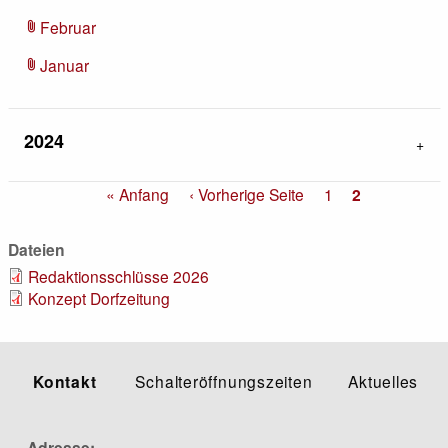
Februar
attach_file
Januar
attach_file
2024
Seitennummerierung
Erste
« Anfang
Vorherige
‹ Vorherige Seite
Seite
1
Aktuelle
2
Seite
Seite
Seite
Dateien
Redaktionsschlüsse 2026
Konzept Dorfzeitung
Kontakt
Schalteröffnungszeiten
Aktuelles
Adresse